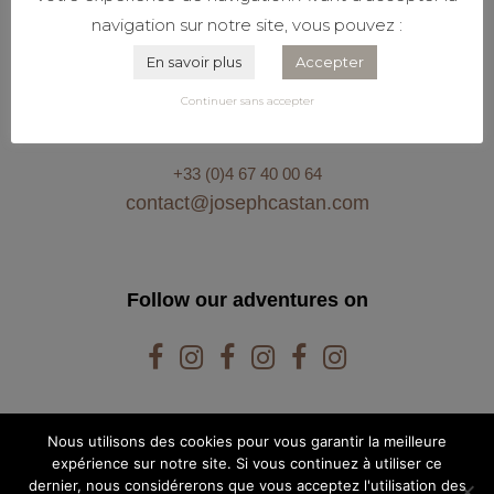
navigation sur notre site, vous pouvez :
En savoir plus
Accepter
Stay in touch
Continuer sans accepter
WITH US
+33 (0)4 67 40 00 64
contact@josephcastan.com
Follow our adventures on
Nous utilisons des cookies pour vous garantir la meilleure
expérience sur notre site. Si vous continuez à utiliser ce
dernier, nous considérerons que vous acceptez l'utilisation des